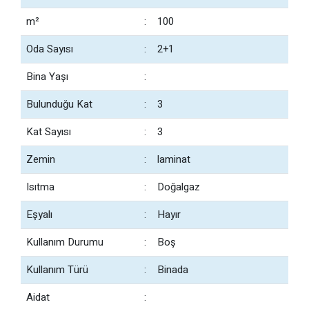
m²
:
100
Oda Sayısı
:
2+1
Bina Yaşı
:
Bulunduğu Kat
:
3
Kat Sayısı
:
3
Zemin
:
laminat
Isıtma
:
Doğalgaz
Eşyalı
:
Hayır
Kullanım Durumu
:
Boş
Kullanım Türü
:
Binada
Aidat
: