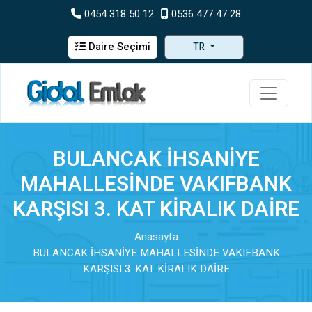
0454 318 50 12
0536 477 47 28
Daire Seçimi
TR
BULANCAK İHSANİYE
MAHALLESİNDE VAKIFBANK
KARŞISI 3. KAT KİRALIK DAİRE
Anasayfa
BULANCAK İHSANİYE MAHALLESİNDE VAKIFBANK
KARŞISI 3. KAT KİRALIK DAİRE