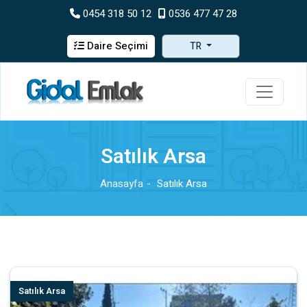
0454 318 50 12
0536 477 47 28
Daire Seçimi
TR
Satılık Arsa
Anasayfa
Satılık Arsa
Satılık Arsa