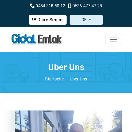
0454 318 50 12
0536 477 47 28
Daire Seçimi
DE
Uber Uns
Startseite
Uber Uns