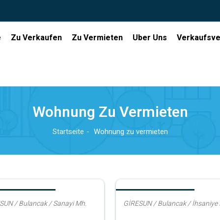
e
Zu Verkaufen
Zu Vermieten
Uber Uns
Verkaufsve
Wohnung Zu Vermieten
Startseite
Wohnung zu vermieten
ng zu vermieten
Wohnung zu vermieten
SUN / Bulancak / Sanayi Mh.
GİRESUN / Bulancak / İhsaniye